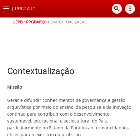
Ir
Ir
Ir
Ir

search
more_vert
para
para
para
para
|
PPGDARQ
o
o
a
o
conteúdo
menu
busca
rodapé
UEPB
/
PPGDARQ
/
CONTEXTUALIZAÇÃO
Contextualização
Missão
Gerar e difundir conhecimentos de governança e gestão
arquivística por meio do ensino, da pesquisa e da inovação
contínua para contribuir com o desenvolvimento
sustentável, educacional e sociocultural do País,
particularmente no Estado da Paraíba ao formar cidadãos
éticos para o exercício da profissão.