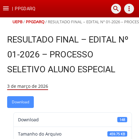
Ir
Ir
Ir
Ir

search
more_vert
para
para
para
para
|
PPGDARQ
o
o
a
o
conteúdo
menu
busca
rodapé
UEPB
/
PPGDARQ
/
RESULTADO FINAL – EDITAL Nº 01-2026 – PROCE
RESULTADO FINAL – EDITAL Nº
01-2026 – PROCESSO
SELETIVO ALUNO ESPECIAL
3 de março de 2026
Download
Download
148
Tamanho do Arquivo
459.75 KB