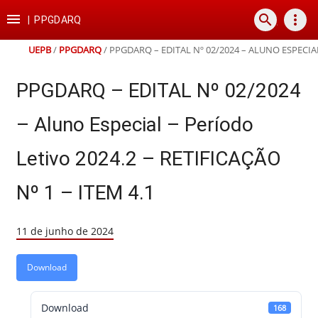
Ir
Ir
Ir
Ir

search
more_vert
para
para
para
para
|
PPGDARQ
o
o
a
o
conteúdo
menu
busca
rodapé
UEPB
/
PPGDARQ
/
PPGDARQ – EDITAL Nº 02/2024 – ALUNO ESPECIAL 
PPGDARQ – EDITAL Nº 02/2024
– Aluno Especial – Período
Letivo 2024.2 – RETIFICAÇÃO
Nº 1 – ITEM 4.1
11 de junho de 2024
Download
Download
168