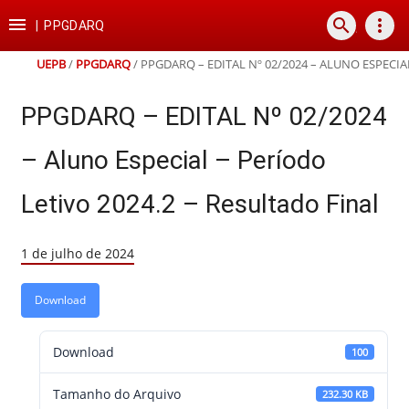
Ir
Ir
Ir
Ir

search
more_vert
para
para
para
para
|
PPGDARQ
o
o
a
o
conteúdo
menu
busca
rodapé
UEPB
/
PPGDARQ
/
PPGDARQ – EDITAL Nº 02/2024 – ALUNO ESPECIA
PPGDARQ – EDITAL Nº 02/2024
– Aluno Especial – Período
Letivo 2024.2 – Resultado Final
1 de julho de 2024
Download
Download
100
Tamanho do Arquivo
232.30 KB