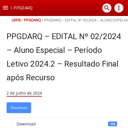
Ir
Ir
Ir
Ir

search
more_vert
para
para
para
para
|
PPGDARQ
o
o
a
o
conteúdo
menu
busca
rodapé
UEPB
/
PPGDARQ
/
PPGDARQ – EDITAL Nº 02/2024 – ALUNO ESPECIA
PPGDARQ – EDITAL Nº 02/2024
– Aluno Especial – Período
Letivo 2024.2 – Resultado Final
após Recurso
2 de julho de 2024
Download
Download
104