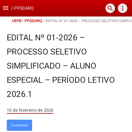
Ir
Ir
Ir
Ir

search
more_vert
para
para
para
para
|
PPGDARQ
o
o
a
o
conteúdo
menu
busca
rodapé
UEPB
/
PPGDARQ
/
EDITAL Nº 01-2026 – PROCESSO SELETIVO SIMPL
EDITAL Nº 01-2026 –
PROCESSO SELETIVO
SIMPLIFICADO – ALUNO
ESPECIAL – PERÍODO LETIVO
2026.1
10 de fevereiro de 2026
Download