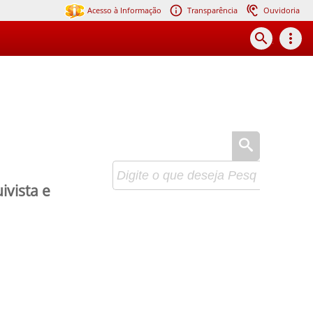
Acesso à Informação
Transparência
Ouvidoria
search
more_vert
vista e