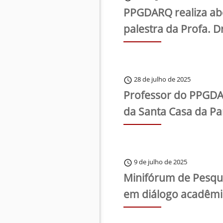
PPGDARQ realiza abe
palestra da Profa. D
28 de julho de 2025
schedule
Professor do PPGDAR
da Santa Casa da Pa
9 de julho de 2025
schedule
Minifórum de Pesqui
em diálogo acadêmi