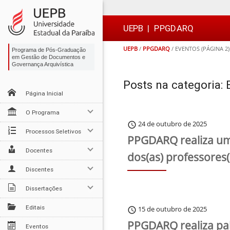
Ir
Ir
Ir
Ir
para
para
para
para
o
o
a
o

UEPB
|
PPGDARQ
conteúdo
menu
busca
rodapé
UEPB
/
PPGDARQ
/
EVENTOS
(PÁGINA 2)
Programa de Pós-Graduação
em Gestão de Documentos e
Governança Arquivística
Posts na categoria:
Página Inicial
O Programa
24 de outubro de 2025
schedule
Processos Seletivos
PPGDARQ realiza uma
Docentes
dos(as) professores(
Discentes
Dissertações
Editais
15 de outubro de 2025
schedule
PPGDARQ realiza pale
Eventos