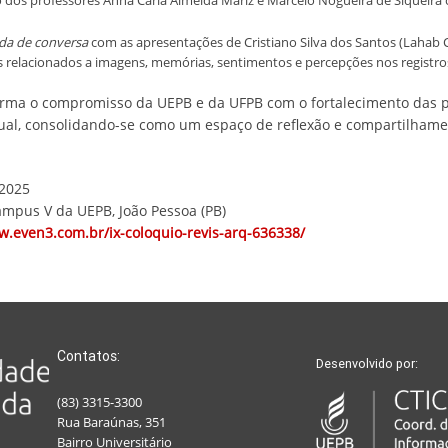
o dos professores Anna Carla Almeida Mariz e Marcelo Nogueira de Siqueir
da de conversa
com as apresentações de Cristiano Silva dos Santos (Lahab
 relacionados a imagens, memórias, sentimentos e percepções nos registros
irma o compromisso da UEPB e da UFPB com o fortalecimento das 
al, consolidando-se como um espaço de reflexão e compartilhame
 2025
Campus V da UEPB, João Pessoa (PB)
w.even3.com.br/ix-coloquio-revis-arq-636338/
Contatos:
Desenvolvido por:
(83) 3315-3300
Rua Baraúnas, 351
Bairro Universitário