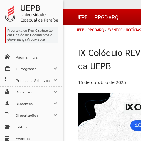
Ir
Ir
Ir
Ir
para
para
para
para
o
o
a
o

UEPB
|
PPGDARQ
conteúdo
menu
busca
rodapé
UEPB
/
PPGDARQ
/
EVENTOS
/
NOTÍCIAS
Programa de Pós-Graduação
em Gestão de Documentos e
Governança Arquivística
IX Colóquio RE
Página Inicial
da UEPB
O Programa
Processos Seletivos
15 de outubro de 2025
Docentes
Discentes
Dissertações
Editais
Eventos