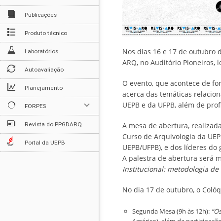
Publicações
Produto técnico
Nos dias 16 e 17 de outubro d
Laboratórios
ARQ, no Auditório Pioneiros, 
Autoavaliação
O evento, que acontece de fo
Planejamento
acerca das temáticas relacion
UEPB e da UFPB, além de profi
FORPES
Revista do PPGDARQ
A mesa de abertura, realizad
Curso de Arquivologia da UEP
Portal da UEPB
UEPB/UFPB), e dos líderes do
A palestra de abertura será m
Institucional: metodologia de
No dia 17 de outubro, o Coló
Segunda Mesa (9h às 12h):
“Os