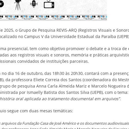
e 2025, o Grupo de Pesquisa REVIS-ARQ (Registros Visuais e Sonoro
localizado no Campus V da Universidade Estadual da Paraíba (UEPB)
rma presencial, tem como objetivo promover o debate e a troca de 
adas aos registros visuais e sonoros, memória e práticas arquivísti
ssionais convidados de instituições parceiras.
a no dia 16 de outubro, das 18h30 às 20h30, contará com a presen
B), da professora Eliete Correia dos Santos (coordenadora do Mes
 grupo de pesquisa Anna Carla Almeida Mariz e Marcelo Nogueira d
inistrada por Ismaelly Batista dos Santos Silva (UEPB), com o tema
 história oral aplicada ao tratamento documental em arquivos”
.
quio segue com duas mesas temáticas:
 arquivos da Fundação Casa de José Américo e os documentos audiovisuais