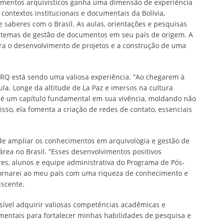
ocumentos arquivísticos ganha uma dimensão de experiência
contextos institucionais e documentais da Bolívia,
saberes com o Brasil. As aulas, orientações e pesquisas
istemas de gestão de documentos em seu país de origem. A
para o desenvolvimento de projetos e a construção de uma
RQ está sendo uma valiosa experiência. “Ao chegarem à
a. Longe da altitude de La Paz e imersos na cultura
l é um capítulo fundamental em sua vivência, moldando não
so, ela fomenta a criação de redes de contato, essenciais
 de ampliar os conhecimentos em arquivologia e gestão de
rea no Brasil. “Esses desenvolvimentos positivos
, alunos e equipe administrativa do Programa de Pós-
etornarei ao meu país com uma riqueza de conhecimento e
iscente.
ível adquirir valiosas competências acadêmicas e
amentais para fortalecer minhas habilidades de pesquisa e