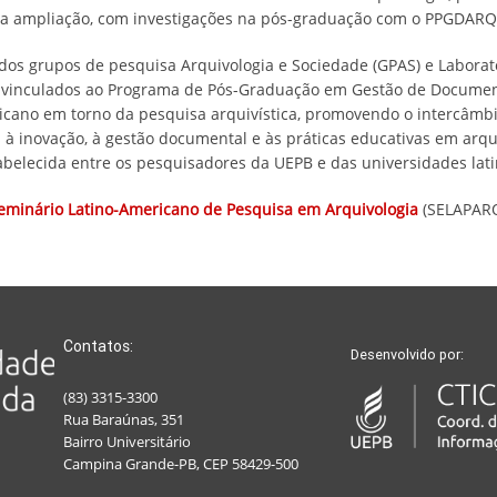
da ampliação, com investigações na pós-graduação com o PPGDARQ”,
dos grupos de pesquisa Arquivologia e Sociedade (GPAS) e Laborat
 vinculados ao Programa de Pós-Graduação em Gestão de Document
ricano em torno da pesquisa arquivística, promovendo o intercâmbi
s à inovação, à gestão documental e às práticas educativas em arq
abelecida entre os pesquisadores da UEPB e das universidades lat
minário Latino-Americano de Pesquisa em Arquivologia
(SELAPARQ
Contatos:
Desenvolvido por:
(83) 3315-3300
Rua Baraúnas, 351
Bairro Universitário
Campina Grande-PB, CEP 58429-500