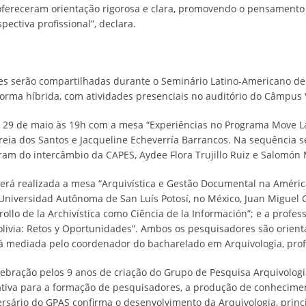
fereceram orientação rigorosa e clara, promovendo o pensamento c
ectiva profissional”, declara.
es serão compartilhadas durante o Seminário Latino-Americano de
 forma híbrida, com atividades presenciais no auditório do Câmpus
 29 de maio às 19h com a mesa “Experiências no Programa Move La Am
rreia dos Santos e Jacqueline Echeverría Barrancos. Na sequência
ram do intercâmbio da CAPES, Aydee Flora Trujillo Ruiz e Salomón
erá realizada a mesa “Arquivística e Gestão Documental na América
 Universidad Autônoma de San Luís Potosí, no México, Juan Miguel 
rollo de la Archivística como Ciência de la Información”; e a profes
livia: Retos y Oportunidades”. Ambos os pesquisadores são orient
á mediada pelo coordenador do bacharelado em Arquivologia, prof
ebração pelos 9 anos de criação do Grupo de Pesquisa Arquivologia
cativa para a formação de pesquisadores, a produção de conhecimen
ersário do GPAS confirma o desenvolvimento da Arquivologia, princi