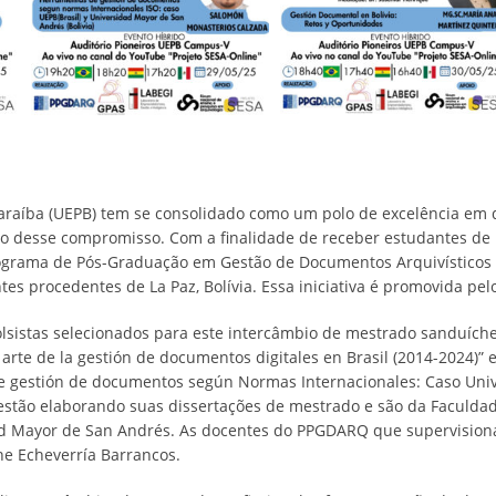
araíba (UEPB) tem se consolidado como um polo de excelência em d
o desse compromisso. Com a finalidade de receber estudantes de 
Programa de Pós-Graduação em Gestão de Documentos Arquivístico
tes procedentes de La Paz, Bolívia. Essa iniciativa é promovida p
lsistas selecionados para este intercâmbio de mestrado sanduíche 
arte de la gestión de documentos digitales en Brasil (2014-2024)”
de gestión de documentos según Normas Internacionales: Caso Unive
 estão elaborando suas dissertações de mestrado e são da Faculda
d Mayor de San Andrés. As docentes do PPGDARQ que supervisionam
ne Echeverría Barrancos.