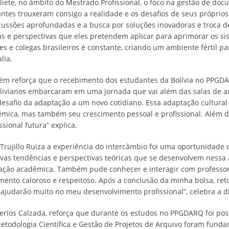
liete, no âmbito do Mestrado Profissional, o foco na gestão de d
ntes trouxeram consigo a realidade e os desafios de seus próprios 
ussões aprofundadas e a busca por soluções inovadoras e troca de 
 e perspectivas que eles pretendem aplicar para aprimorar os s
es e colegas brasileiros é constante, criando um ambiente fértil 
lia.
ém reforça que o recebimento dos estudantes da Bolívia no PPGDA
olivianos embarcaram em uma jornada que vai além das salas de aul
desafio da adaptação a um novo cotidiano. Essa adaptação cultura
mica, mas também seu crescimento pessoal e profissional. Além dis
sional futura” explica.
 Trujillo Ruiza a experiência do intercâmbio foi uma oportunidade
vas tendências e perspectivas teóricas que se desenvolvem nessa á
ão acadêmica. Também pude conhecer e interagir com professores
mento caloroso e respeitoso. Após a conclusão da minha bolsa, r
ajudarão muito no meu desenvolvimento profissional”, celebra a d
ios Calzada, reforça que durante os estudos no PPGDARQ foi poss
Metodologia Científica e Gestão de Projetos de Arquivo foram fund