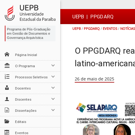
Ir
Ir
Ir
Ir
para
para
para
para
o
o
a
o

UEPB
|
PPGDARQ
conteúdo
menu
busca
rodapé
UEPB
/
PPGDARQ
/
EVENTOS
/
NOTÍCIAS
Programa de Pós-Graduação
em Gestão de Documentos e
Governança Arquivística
O PPGDARQ reali
Página Inicial
latino-american
O Programa
Processos Seletivos
26 de maio de 2025
Docentes
Discentes
Dissertações
Editais
Eventos