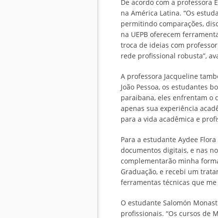
De acordo com a professora E
na América Latina. “Os estuda
permitindo comparações, disc
na UEPB oferecem ferramentas
troca de ideias com professor
rede profissional robusta”, ava
A professora Jacqueline tamb
João Pessoa, os estudantes b
paraibana, eles enfrentam o 
apenas sua experiência acadê
para a vida acadêmica e profis
Para a estudante Aydee Flora
documentos digitais, e nas no
complementarão minha formaç
Graduação, e recebi um trata
ferramentas técnicas que me 
O estudante Salomón Monaster
profissionais. “Os cursos de 