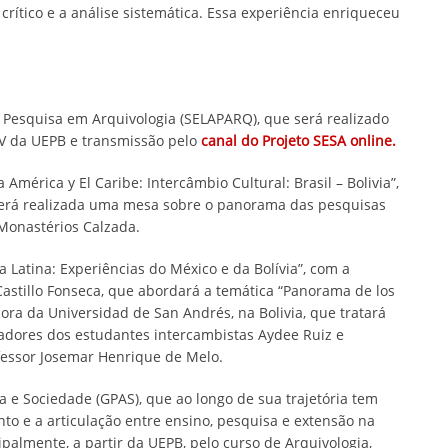
rítico e a análise sistemática. Essa experiência enriqueceu
 Pesquisa em Arquivologia (SELAPARQ), que será realizado
 V da UEPB e transmissão pelo
canal do Projeto SESA online.
érica y El Caribe: Intercâmbio Cultural: Brasil – Bolivia”,
 será realizada uma mesa sobre o panorama das pesquisas
 Monastérios Calzada.
 Latina: Experiências do México e da Bolívia”, com a
Castillo Fonseca, que abordará a temática “Panorama de los
sora da Universidad de San Andrés, na Bolivia, que tratará
adores dos estudantes intercambistas Aydee Ruiz e
essor Josemar Henrique de Melo.
 e Sociedade (GPAS), que ao longo de sua trajetória tem
to e a articulação entre ensino, pesquisa e extensão na
palmente, a partir da UEPB, pelo curso de Arquivologia,