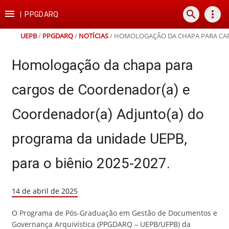
Ir
Ir
Ir
Ir

search
more_vert
para
para
para
para
|
PPGDARQ
o
o
a
o
conteúdo
menu
busca
rodapé
UEPB
/
PPGDARQ
/
NOTÍCIAS
/
HOMOLOGAÇÃO DA CHAPA PARA CARG
Homologação da chapa para
cargos de Coordenador(a) e
Coordenador(a) Adjunto(a) do
programa da unidade UEPB,
para o biênio 2025-2027.
14 de abril de 2025
O Programa de Pós-Graduação em Gestão de Documentos e
Governança Arquivística (PPGDARQ – UEPB/UFPB) da