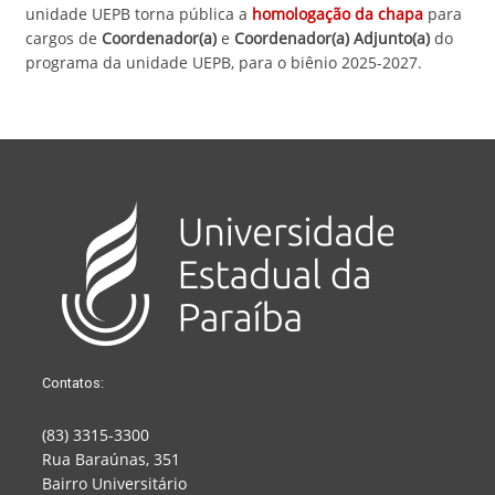
unidade UEPB torna pública a
homologação da chapa
para
cargos de
Coordenador(a)
e
Coordenador(a) Adjunto(a)
do
programa da unidade UEPB, para o biênio 2025-2027.
Contatos:
(83) 3315-3300
Rua Baraúnas, 351
Bairro Universitário