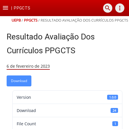
Ir
Ir
Ir
Ir

search
more_vert
para
para
para
para
|
PPGCTS
o
o
a
o
conteúdo
menu
busca
rodapé
UEPB
/
PPGCTS
/
RESULTADO AVALIAÇÃO DOS CURRÍCULOS PPGCTS
Resultado Avaliação Dos
Currículos PPGCTS
6 de fevereiro de 2023
Download
Version
1.0.0
Download
24
File Count
1