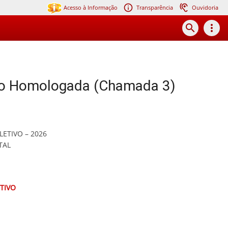
Acesso à Informação
Transparência
Ouvidoria
search
more_vert
o Homologada (Chamada 3)
LETIVO – 2026
TAL
TIVO