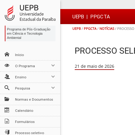
Ir
Ir
Ir
Ir
para
para
para
para
o
o
a
o

UEPB
|
PPGCTA
conteúdo
menu
busca
rodapé
UEPB
/
PPGCTA
/
NOTÍCIAS
/
PROCESSO 
Programa de Pós-Graduação
em Ciência e Tecnologia
Ambiental
PROCESSO SELE
Início
21 de maio de 2026
O Programa
Ensino
Pesquisa
Normas e Documentos
Calendário
Formulários
Processo seletivo