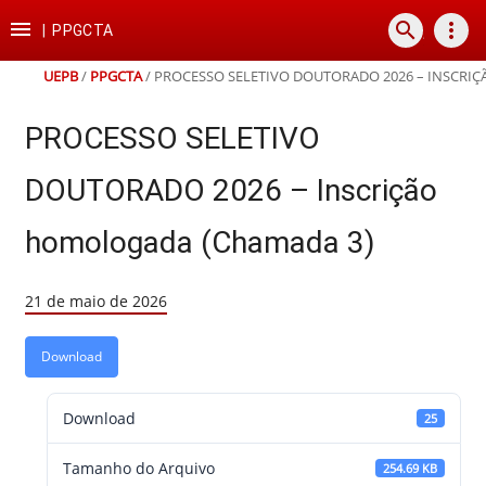
Ir
Ir
Ir
Ir

search
more_vert
para
para
para
para
|
PPGCTA
o
o
a
o
conteúdo
menu
busca
rodapé
UEPB
/
PPGCTA
/
PROCESSO SELETIVO DOUTORADO 2026 – INSCRI
PROCESSO SELETIVO
DOUTORADO 2026 – Inscrição
homologada (Chamada 3)
21 de maio de 2026
Download
Download
25
Tamanho do Arquivo
254.69 KB