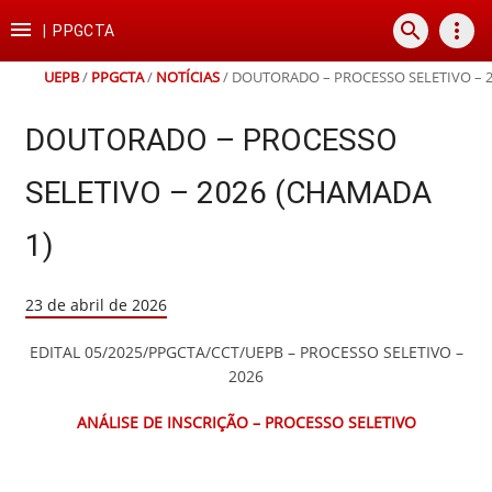
Ir
Ir
Ir
Ir

search
more_vert
para
para
para
para
|
PPGCTA
o
o
a
o
conteúdo
menu
busca
rodapé
UEPB
/
PPGCTA
/
NOTÍCIAS
/
DOUTORADO – PROCESSO SELETIVO – 2
DOUTORADO – PROCESSO
SELETIVO – 2026 (CHAMADA
1)
23 de abril de 2026
EDITAL 05/2025/PPGCTA/CCT/UEPB – PROCESSO SELETIVO –
2026
ANÁLISE DE INSCRIÇÃO – PROCESSO SELETIVO