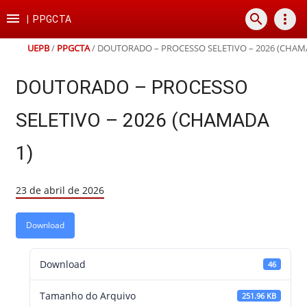
Ir
Ir
Ir
Ir

search
more_vert
para
para
para
para
|
PPGCTA
o
o
a
o
conteúdo
menu
busca
rodapé
UEPB
/
PPGCTA
/
DOUTORADO – PROCESSO SELETIVO – 2026 (CHAM
DOUTORADO – PROCESSO
SELETIVO – 2026 (CHAMADA
1)
23 de abril de 2026
Download
Download
46
Tamanho do Arquivo
251.96 KB