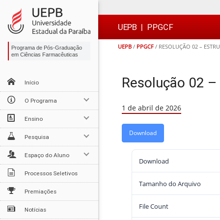
Ir
Ir
Ir
Ir
para
para
para
para
o
o
a
o

UEPB
|
PPGCF
conteúdo
menu
busca
rodapé
UEPB
/
PPGCF
/
RESOLUÇÃO 02 – ESTR
Programa de Pós-Graduação
em Ciências Farmacêuticas
Resolução 02 – 
Início
O Programa
1 de abril de 2026
Ensino
Download
Pesquisa
Espaço do Aluno
Download
Processos Seletivos
Tamanho do Arquivo
Premiações
File Count
Notícias