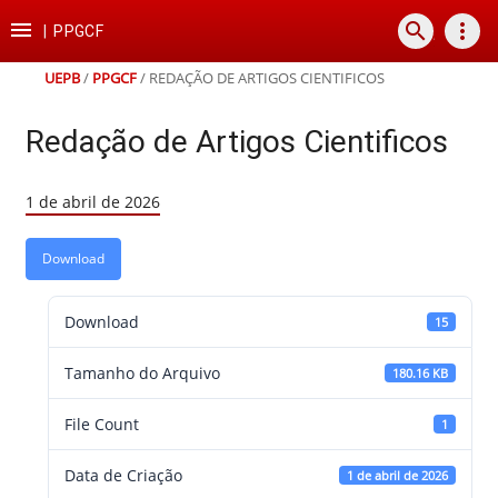
Ir
Ir
Ir
Ir

search
more_vert
para
para
para
para
|
PPGCF
o
o
a
o
conteúdo
menu
busca
rodapé
UEPB
/
PPGCF
/
REDAÇÃO DE ARTIGOS CIENTIFICOS
Redação de Artigos Cientificos
1 de abril de 2026
Download
Download
15
Tamanho do Arquivo
180.16 KB
File Count
1
Data de Criação
1 de abril de 2026