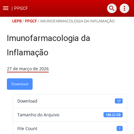
Ir
Ir
Ir
Ir

search
more_vert
para
para
para
para
|
PPGCF
o
o
a
o
conteúdo
menu
busca
rodapé
UEPB
/
PPGCF
/
IMUNOFARMACOLOGIA DA INFLAMAÇÃO
Imunofarmacologia da
Inflamação
27 de março de 2026
Download
Download
17
Tamanho do Arquivo
188.22 KB
File Count
1