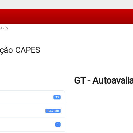
CAPES
ação CAPES
GT - Autoaval
33
1.67 MB
1