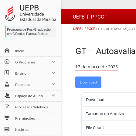
Ir
Ir
Ir
Ir
para
para
para
para
o
o
a
o

UEPB
|
PPGCF
conteúdo
menu
busca
rodapé
UEPB
/
PPGCF
/
GT – AUTOAVALIAÇÃO 
Programa de Pós-Graduação
em Ciências Farmacêuticas
GT – Autoavali
Início
O Programa
17 de março de 2025
Ensino
Download
Pesquisa
Espaço do Aluno
Download
Processos Seletivos
Tamanho do Arquivo
Premiações
File Count
Notícias