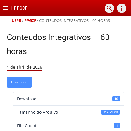
Ir
Ir
Ir
Ir

search
more_vert
para
para
para
para
|
PPGCF
o
o
a
o
conteúdo
menu
busca
rodapé
UEPB
/
PPGCF
/
CONTEUDOS INTEGRATIVOS – 60 HORAS
Conteudos Integrativos – 60
horas
1 de abril de 2026
Download
Download
16
Tamanho do Arquivo
219.21 KB
File Count
1