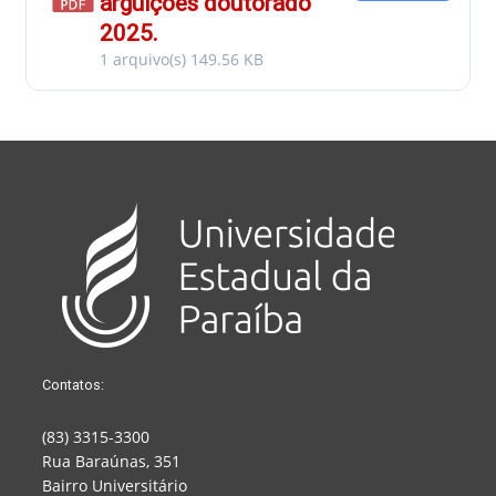
arguições doutorado
2025.
1 arquivo(s)
149.56 KB
Contatos:
(83) 3315-3300
Rua Baraúnas, 351
Bairro Universitário