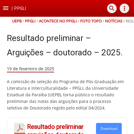
Ir
Ir
Ir
Ir

search
more_vert
para
para
para
para
|
PPGLI
o
o
a
o
conteúdo
menu
busca
rodapé
UEPB
/
PPGLI
/
ACONTECE NO PPGLI
/
FOTO TOPO
/
NOTÍCIAS
/
RES
Resultado preliminar –
Arguições – doutorado – 2025.
19 de fevereiro de 2025
A comissão de seleção do Programa de Pós-Graduação em
Literatura e Interculturalidade – PPGLI, da Universidade
Estadual da Paraíba (UEPB), torna público o resultado
preliminar das notas das arguições para o processo
seletivo de Doutorado regido pelo edital 04/2024.
Resultado preliminar
Download