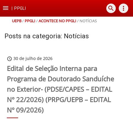
Ir
Ir
Ir
Ir

search
more_vert
para
para
para
para
|
PPGLI
o
o
a
o
conteúdo
menu
busca
rodapé
UEPB
/
PPGLI
/
ACONTECE NO PPGLI
/
NOTÍCIAS
Posts na categoria: Notícias
30 de julho de 2026
schedule
Edital de Seleção Interna para
Programa de Doutorado Sanduíche
no Exterior- (PDSE/CAPES – EDITAL
Nº 22/2026) (PRPG/UEPB – EDITAL
Nº 09/2026)