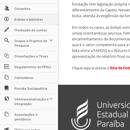
fundação tem legislação própria r
Discentes
diferentemente da Capes). Nesses 
bolsa, atenda às exigências da f
Bolsas e bolsistas
Em todos os casos, as bolsas som
Prestação de contas
um(a) orientando(a) seu/sua. Fei
encaminhamento da documentação à
Grupos e Projetos de
que é o setor competente para a
Pesquisa
feita entre a FAPESQ e o (futuro)
apresentação de relatório final o
Dissertações e Teses
Regulamento do PPGLI
Clique aqui e acesse a
lista de bol
Formulários
Revista Sociopoética
Internacionalização e
Integração
Associações e
periódicos
PPGLI nas redes