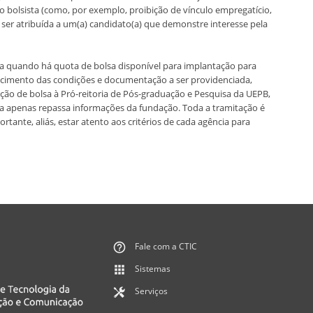
 do bolsista (como, por exemplo, proibição de vínculo empregatício,
 ser atribuída a um(a) candidato(a) que demonstre interesse pela
a quando há quota de bolsa disponível para implantação para
arecimento das condições e documentação a ser providenciada,
ão de bolsa à Pró-reitoria de Pós-graduação e Pesquisa da UEPB,
a apenas repassa informações da fundação. Toda a tramitação é
tante, aliás, estar atento aos critérios de cada agência para
Fale com a CTIC
Sistemas
Serviços