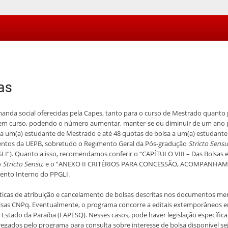
as
nda social oferecidas pela Capes, tanto para o curso de Mestrado quanto 
 em curso, podendo o número aumentar, manter-se ou diminuir de um ano p
 a um(a) estudante de Mestrado e até 48 quotas de bolsa a um(a) estudante 
ntos da UEPB, sobretudo o Regimento Geral da Pós-gradução
Stricto Sensu
”). Quanto a isso, recomendamos conferir o “CAPÍTULO VIII – Das Bolsas 
o
Stricto Sensu
, e o “ANEXO II CRITÉRIOS PARA CONCESSÃO, ACOMPANH
nto Interno do PPGLI.
líticas de atribuição e cancelamento de bolsas descritas nos documentos me
lsas CNPq. Eventualmente, o programa concorre a editais extemporâneos e
stado da Paraíba (FAPESQ). Nesses casos, pode haver legislação específica 
regados pelo programa para consulta sobre interesse de bolsa disponível