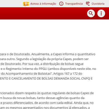
Acesso à Informação
Transparência
Ouvidoria
search
more_vert
para o de Doutorado. Anualmente, a Capes informa o quantitativo
ara outro. Segundo a legislação da própria Capes, podem ser
de Doutorado. Por sua vez, a distribuição de bolsas segue
e o Regimento Interno do PPGLI (ambos disponíveis neste site, no
e do Acompanhamento de Bolsistas”, Artigos 167 a 172 do
AMENTO E CANCELAMENTO DE BOLSAS DEMANDA SOCIAL CNPQ E
ncionados dizem respeito às quotas regulares de bolsas Capes de
m busca de novas bolsas, tanto dessas agências quanto da
e prazos diferenciados, de acordo com cada edital. Ainda que, no
 sejam os mesmos apresentados nos documentos já elencados, a