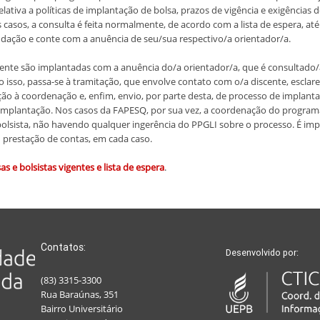
elativa a políticas de implantação de bolsa, prazos de vigência e exigências
casos, a consulta é feita normalmente, de acordo com a lista de espera, até
undação e conte com a anuência de seu/sua respectivo/a orientador/a.
ente são implantadas com a anuência do/a orientador/a, que é consultado/
to isso, passa-se à tramitação, que envolve contato com o/a discente, escl
 coordenação e, enfim, envio, por parte desta, de processo de implantaç
 implantação. Nos casos da FAPESQ, por sua vez, a coordenação do program
 bolsista, não havendo qualquer ingerência do PPGLI sobre o processo. É impor
u prestação de contas, em cada caso.
sas e bolsistas vigentes e lista de espera
.
Contatos:
Desenvolvido por:
(83) 3315-3300
Rua Baraúnas, 351
Bairro Universitário