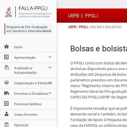
Ir
Ir
Ir
Ir
para
para
para
para
o
o
a
o

UEPB
|
PPGLI
conteúdo
menu
busca
rodapé
UEPB
/
PPGLI
/
BOLSAS E BOLSISTAS
Programa de Pós-Graduação
em Literatura e Interculturalidade
Bolsas e bolsist
Início
Apresentação
O PPGLI conta com bolsas de dema
Avaliação e
de bolsas disponíveis para o ano
Autoavaliação
atribuídas até 24 quotas de bolsa
parâmetros previstos em docume
Organização e Estrutura
menu “Regimento Interno do PPGLI
Regimento Geral da Pós-graduçã
Ementas e Disciplinas
CAPES DO PPGLI/UEPB” do Regime
Processo Seletivo
É importante ressaltar que as po
demanda social e, também, às bo
Corpo Docente
Fundação de Apoio à Pesquisa do E
caso da FAPESQ, os critérios emp
Egressos