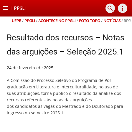
Ir
Ir
Ir
Ir

search
more_vert
para
para
para
para
|
PPGLI
o
o
a
o
conteúdo
menu
busca
rodapé
UEPB
/
PPGLI
/
ACONTECE NO PPGLI
/
FOTO TOPO
/
NOTÍCIAS
/
RES
Resultado dos recursos – Notas
das arguições – Seleção 2025.1
24 de fevereiro de 2025
A Comissão do Processo Seletivo do Programa de Pós-
graduação em Literatura e Interculturalidade, no uso de
suas atribuições, torna público o resultado da análise dos
recursos referentes às notas das arguições
dos candidatos às vagas do Mestrado e do Doutorado para
ingresso no semestre 2025.1