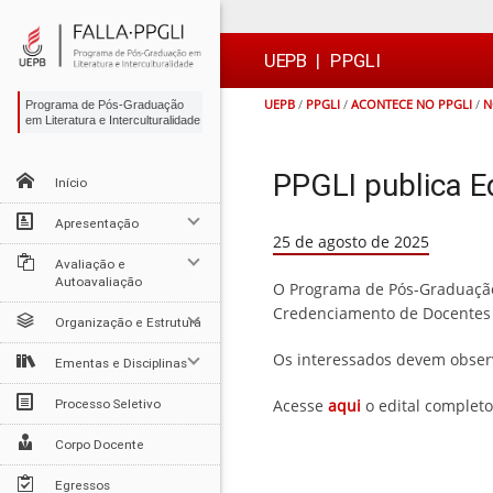
Ir
Ir
Ir
Ir
para
para
para
para
o
o
a
o

UEPB
|
PPGLI
conteúdo
menu
busca
rodapé
UEPB
/
PPGLI
/
ACONTECE NO PPGLI
/
N
Programa de Pós-Graduação
em Literatura e Interculturalidade
PPGLI publica E
Início
Apresentação
25 de agosto de 2025
Avaliação e
Autoavaliação
O Programa de Pós-Graduação e
Credenciamento de Docentes 
Organização e Estrutura
Os interessados devem observa
Ementas e Disciplinas
Acesse
aqui
o edital completo
Processo Seletivo
Corpo Docente
Egressos