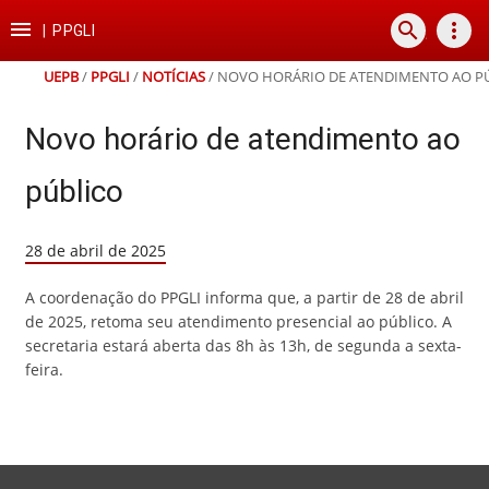
Ir
Ir
Ir
Ir

search
more_vert
para
para
para
para
|
PPGLI
o
o
a
o
conteúdo
menu
busca
rodapé
UEPB
/
PPGLI
/
NOTÍCIAS
/
NOVO HORÁRIO DE ATENDIMENTO AO P
Novo horário de atendimento ao
público
28 de abril de 2025
A coordenação do PPGLI informa que, a partir de 28 de abril
de 2025, retoma seu atendimento presencial ao público. A
secretaria estará aberta das 8h às 13h, de segunda a sexta-
feira.