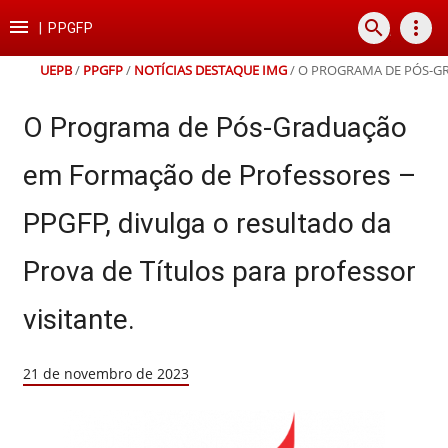
Ir
Ir
Ir
Ir

search
more_vert
para
para
para
para
|
PPGFP
o
o
a
o
conteúdo
menu
busca
rodapé
UEPB
/
PPGFP
/
NOTÍCIAS DESTAQUE IMG
/
O PROGRAMA DE PÓS-GR
O Programa de Pós-Graduação
em Formação de Professores –
PPGFP, divulga o resultado da
Prova de Títulos para professor
visitante.
21 de novembro de 2023