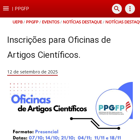
Ir
Ir
Ir
Ir

search
more_vert
para
para
para
para
|
PPGFP
o
o
a
o
conteúdo
menu
busca
rodapé
UEPB
/
PPGFP
/
EVENTOS
/
NOTÍCIAS DESTAQUE
/
NOTÍCIAS DESTAQ
Inscrições para Oficinas de
Artigos Científicos.
12 de setembro de 2025