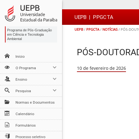
Ir
Ir
Ir
Ir
para
para
para
para
o
o
a
o

UEPB
|
PPGCTA
conteúdo
menu
busca
rodapé
UEPB
/
PPGCTA
/
NOTÍCIAS
/
PÓS-DOUTO
Programa de Pós-Graduação
em Ciência e Tecnologia
Ambiental
PÓS-DOUTORAD
Início
10 de fevereiro de 2026
O Programa
Ensino
Pesquisa
Normas e Documentos
Calendário
Formulários
Processo seletivo