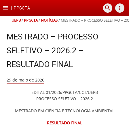
Ir
Ir
Ir
Ir

search
more_vert
para
para
para
para
|
PPGCTA
o
o
a
o
conteúdo
menu
busca
rodapé
UEPB
/
PPGCTA
/
NOTÍCIAS
/
MESTRADO – PROCESSO SELETIVO – 202
MESTRADO – PROCESSO
SELETIVO – 2026.2 –
RESULTADO FINAL
29 de maio de 2026
EDITAL 01/2026/PPGCTA/CCT/UEPB
PROCESSO SELETIVO – 2026.2
MESTRADO EM CIÊNCIA E TECNOLOGIA AMBIENTAL
RESULTADO FINAL