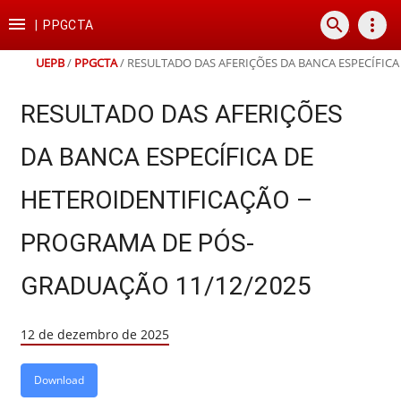
Ir
Ir
Ir
Ir

search
more_vert
para
para
para
para
|
PPGCTA
o
o
a
o
conteúdo
menu
busca
rodapé
UEPB
/
PPGCTA
/
RESULTADO DAS AFERIÇÕES DA BANCA ESPECÍFIC
RESULTADO DAS AFERIÇÕES
DA BANCA ESPECÍFICA DE
HETEROIDENTIFICAÇÃO –
PROGRAMA DE PÓS-
GRADUAÇÃO 11/12/2025
12 de dezembro de 2025
Download