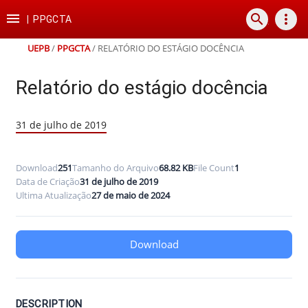
Ir
Ir
Ir
Ir

search
more_vert
para
para
para
para
|
PPGCTA
o
o
a
o
conteúdo
menu
busca
rodapé
UEPB
/
PPGCTA
/
RELATÓRIO DO ESTÁGIO DOCÊNCIA
Relatório do estágio docência
31 de julho de 2019
Download
251
Tamanho do Arquivo
68.82 KB
File Count
1
Data de Criação
31 de julho de 2019
Ultima Atualização
27 de maio de 2024
Download
DESCRIPTION