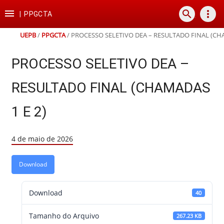
Ir
Ir
Ir
Ir

search
more_vert
para
para
para
para
|
PPGCTA
o
o
a
o
conteúdo
menu
busca
rodapé
UEPB
/
PPGCTA
/
PROCESSO SELETIVO DEA – RESULTADO FINAL (CHA
PROCESSO SELETIVO DEA –
RESULTADO FINAL (CHAMADAS
1 E 2)
4 de maio de 2026
Download
Download
40
Tamanho do Arquivo
267.23 KB