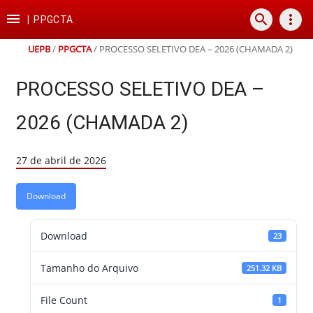
Ir
Ir
Ir
Ir

search
more_vert
para
para
para
para
|
PPGCTA
o
o
a
o
conteúdo
menu
busca
rodapé
UEPB
/
PPGCTA
/
PROCESSO SELETIVO DEA – 2026 (CHAMADA 2)
PROCESSO SELETIVO DEA –
2026 (CHAMADA 2)
27 de abril de 2026
Download
Download
23
Tamanho do Arquivo
251.32 KB
File Count
1