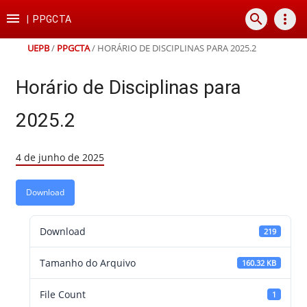
Ir
Ir
Ir
Ir

search
more_vert
para
para
para
para
|
PPGCTA
o
o
a
o
conteúdo
menu
busca
rodapé
UEPB
/
PPGCTA
/
HORÁRIO DE DISCIPLINAS PARA 2025.2
Horário de Disciplinas para
2025.2
4 de junho de 2025
Download
Download
219
Tamanho do Arquivo
160.32 KB
File Count
1