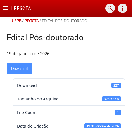
Ir
Ir
Ir
Ir

search
more_vert
para
para
para
para
|
PPGCTA
o
o
a
o
conteúdo
menu
busca
rodapé
UEPB
/
PPGCTA
/
EDITAL PÓS-DOUTORADO
Edital Pós-doutorado
19 de janeiro de 2026
Download
Download
227
Tamanho do Arquivo
378.37 KB
File Count
1
Data de Criação
19 de janeiro de 2026