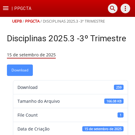
Ir
Ir
Ir
Ir

search
more_vert
para
para
para
para
|
PPGCTA
o
o
a
o
conteúdo
menu
busca
rodapé
UEPB
/
PPGCTA
/
DISCIPLINAS 2025.3 -3º TRIMESTRE
Disciplinas 2025.3 -3º Trimestre
15 de setembro de 2025
Download
Download
259
Tamanho do Arquivo
166.08 KB
File Count
1
Data de Criação
15 de setembro de 2025