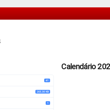
3
Calendário 20
41
265.30 KB
1