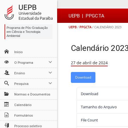
Ir
Ir
Ir
Ir
para
para
para
para
o
o
a
o

UEPB
|
PPGCTA
conteúdo
menu
busca
rodapé
UEPB
/
PPGCTA
/
CALENDÁRIO 2023
Programa de Pós-Graduação
em Ciência e Tecnologia
Ambiental
Calendário 202
Início
27 de abril de 2024
O Programa
Ensino
Download
Pesquisa
Download
Normas e Documentos
Calendário
Tamanho do Arquivo
Formulários
File Count
Processo seletivo