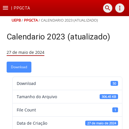
Ir
Ir
Ir
Ir

search
more_vert
para
para
para
para
|
PPGCTA
o
o
a
o
conteúdo
menu
busca
rodapé
UEPB
/
PPGCTA
/
CALENDARIO 2023 (ATUALIZADO)
Calendario 2023 (atualizado)
27 de maio de 2024
Download
Download
50
Tamanho do Arquivo
306.45 KB
File Count
1
Data de Criação
27 de maio de 2024