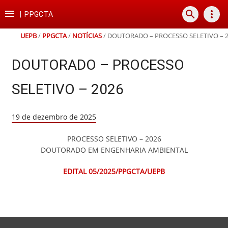
Ir
Ir
Ir
Ir

search
more_vert
para
para
para
para
|
PPGCTA
o
o
a
o
conteúdo
menu
busca
rodapé
UEPB
/
PPGCTA
/
NOTÍCIAS
/
DOUTORADO – PROCESSO SELETIVO – 
DOUTORADO – PROCESSO
SELETIVO – 2026
19 de dezembro de 2025
PROCESSO SELETIVO – 2026
DOUTORADO EM ENGENHARIA AMBIENTAL
EDITAL 05/2025/PPGCTA/UEPB