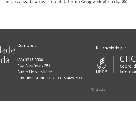
s e será realizada através da plataforma Google Meet no dia
28
Contatos:
Desenvolvido por:
(83) 3315-3300
Rua Baraúnas, 351
Bairro Universitário
Campina Grande-PB, CEP 58429-500
© 2026