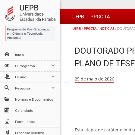
Ir
Ir
Ir
Ir
para
para
para
para
o
o
a
o

UEPB
|
PPGCTA
conteúdo
menu
busca
rodapé
UEPB
/
PPGCTA
/
NOTÍCIAS
/
DOUTORADO
Programa de Pós-Graduação
em Ciência e Tecnologia
Ambiental
DOUTORADO PR
Início
PLANO DE TESE
O Programa
Ensino
25 de maio de 2026
Pesquisa
Normas e Documentos
Calendário
Formulários
Esta etapa, de caráter elimin
Processo seletivo