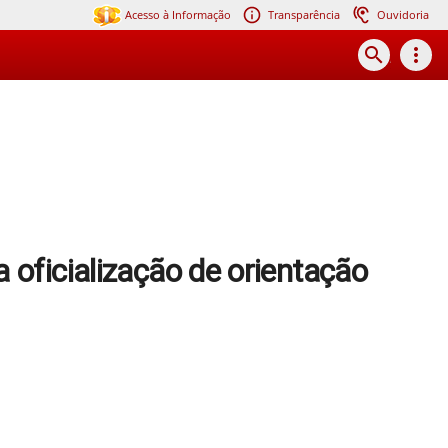
Acesso à Informação
Transparência
Ouvidoria
search
more_vert
 oficialização de orientação