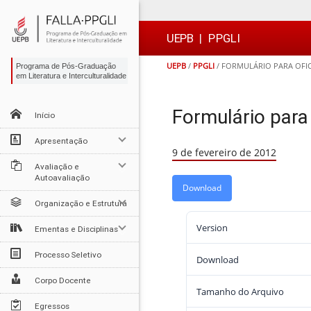
Ir
Ir
Ir
Ir
para
para
para
para
o
o
a
o

UEPB
|
PPGLI
conteúdo
menu
busca
rodapé
UEPB
/
PPGLI
/
FORMULÁRIO PARA OFIC
Programa de Pós-Graduação
em Literatura e Interculturalidade
Formulário para 
Início
Apresentação
9 de fevereiro de 2012
Avaliação e
Autoavaliação
Download
Organização e Estrutura
Version
Ementas e Disciplinas
Processo Seletivo
Download
Corpo Docente
Tamanho do Arquivo
Egressos