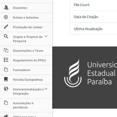
File Count
Discentes
Data de Criação
Bolsas e bolsistas
Prestação de contas
Ultima Atualização
Grupos e Projetos de
Pesquisa
Dissertações e Teses
Regulamento do PPGLI
Formulários
Revista Sociopoética
Internacionalização e
Integração
Associações e
periódicos
PPGLI nas redes