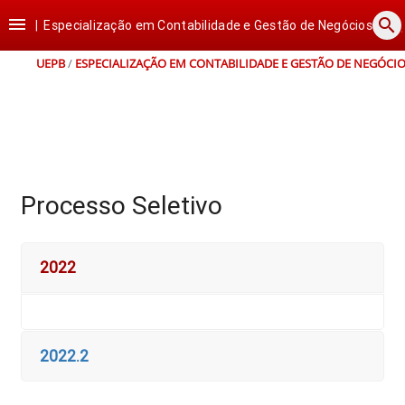
Ir
Ir
Ir
Ir

search
para
para
para
para
|
Especialização em Contabilidade e Gestão de Negócios
o
o
a
o
conteúdo
menu
busca
rodapé
UEPB
/
ESPECIALIZAÇÃO EM CONTABILIDADE E GESTÃO DE NEGÓCI
Processo Seletivo
2022
2022.2