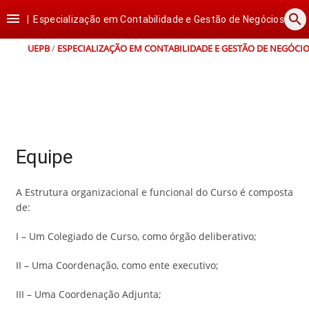
Ir
Ir
Ir
Ir

search
para
para
para
para
|
Especialização em Contabilidade e Gestão de Negócios
o
o
a
o
conteúdo
menu
busca
rodapé
UEPB
/
ESPECIALIZAÇÃO EM CONTABILIDADE E GESTÃO DE NEGÓCI
Equipe
A Estrutura organizacional e funcional do Curso é composta
de:
I – Um Colegiado de Curso, como órgão deliberativo;
II – Uma Coordenação, como ente executivo;
III – Uma Coordenação Adjunta;