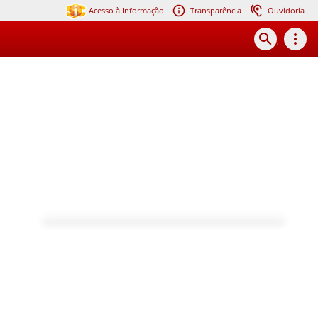
Acesso à Informação
Transparência
Ouvidoria
search
more_vert