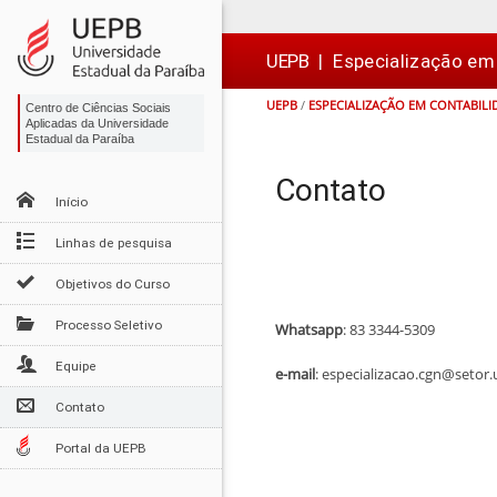
Ir
Ir
Ir
Ir
para
para
para
para
o
o
a
o

UEPB
|
Especialização em
conteúdo
menu
busca
rodapé
UEPB
/
ESPECIALIZAÇÃO EM CONTABILI
Centro de Ciências Sociais
Aplicadas da Universidade
Estadual da Paraíba
Contato
Início
Linhas de pesquisa
Objetivos do Curso
Processo Seletivo
Whatsapp
: 83 3344-5309
Equipe
e-mail
: especializacao.cgn@setor
Contato
Portal da UEPB