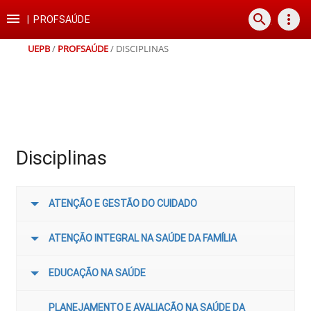
Ir
Ir
Ir
Ir

search
more_vert
para
para
para
para
|
PROFSAÚDE
o
o
a
o
conteúdo
menu
busca
rodapé
UEPB
/
PROFSAÚDE
/
DISCIPLINAS
Disciplinas
ATENÇÃO E GESTÃO DO CUIDADO
ATENÇÃO INTEGRAL NA SAÚDE DA FAMÍLIA
EDUCAÇÃO NA SAÚDE
PLANEJAMENTO E AVALIAÇÃO NA SAÚDE DA