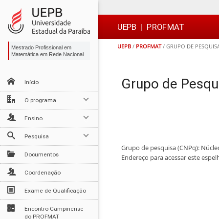
Ir
Ir
Ir
Ir
para
para
para
para
o
o
a
o

UEPB
|
PROFMAT
conteúdo
menu
busca
rodapé
UEPB
/
PROFMAT
/
GRUPO DE PESQUIS
Mestrado Profissional em
Matemática em Rede Nacional
Grupo de Pesqu
Início
O programa
Ensino
Pesquisa
Grupo de pesquisa (CNPq): Núcl
Documentos
Endereço para acessar este espe
Coordenação
Exame de Qualificação
Encontro Campinense
do PROFMAT