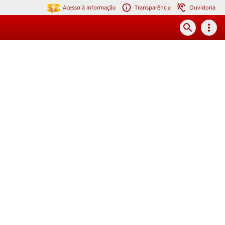
Acesso à Informação
Transparência
Ouvidoria
search
more_vert