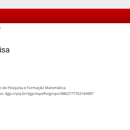
A
isa
eo de Pesquisa e Formação Matemática
lho: dgp.cnpq.br/dgp/espelhogrupo/8862777763164987