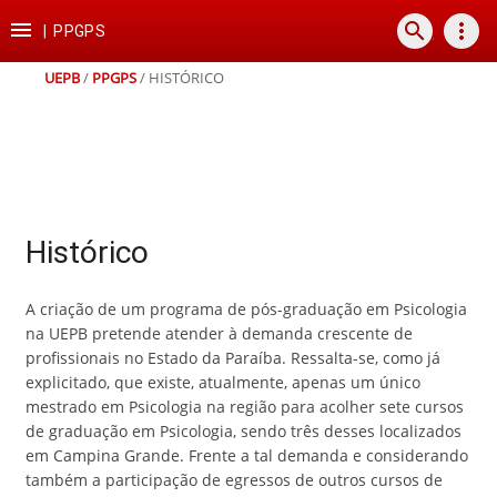
Ir
Ir
Ir
Ir

search
more_vert
para
para
para
para
|
PPGPS
o
o
a
o
conteúdo
menu
busca
rodapé
UEPB
/
PPGPS
/
HISTÓRICO
Histórico
A criação de um programa de pós-graduação em Psicologia
na UEPB pretende atender à demanda crescente de
profissionais no Estado da Paraíba. Ressalta-se, como já
explicitado, que existe, atualmente, apenas um único
mestrado em Psicologia na região para acolher sete cursos
de graduação em Psicologia, sendo três desses localizados
em Campina Grande. Frente a tal demanda e considerando
também a participação de egressos de outros cursos de