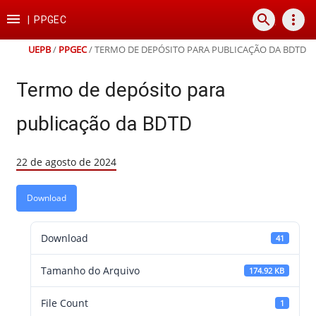
Ir
Ir
Ir
Ir

search
more_vert
para
para
para
para
|
PPGEC
o
o
a
o
conteúdo
menu
busca
rodapé
UEPB
/
PPGEC
/
TERMO DE DEPÓSITO PARA PUBLICAÇÃO DA BDTD
Termo de depósito para
publicação da BDTD
22 de agosto de 2024
Download
Download
41
Tamanho do Arquivo
174.92 KB
File Count
1