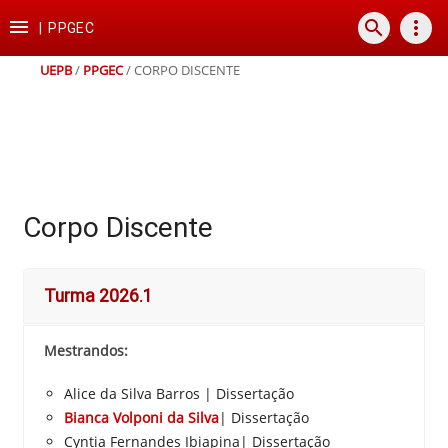
Ir
Ir
Ir
Ir

search
more_vert
para
para
para
para
|
PPGEC
o
o
a
o
conteúdo
menu
busca
rodapé
UEPB
/
PPGEC
/
CORPO DISCENTE
Corpo Discente
Turma 2026.1
Mestrandos:
Alice da Silva Barros | Dissertação
Bianca Volponi da Silva
| Dissertação
Cyntia Fernandes Ibiapina| Dissertação